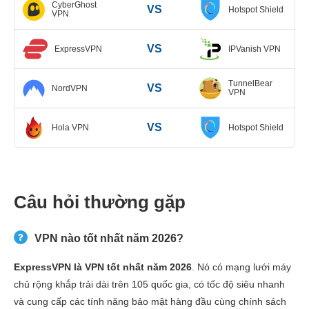
CyberGhost
VS
Hotspot Shield
VPN
VS
ExpressVPN
IPVanish VPN
TunnelBear
VS
NordVPN
VPN
VS
Hola VPN
Hotspot Shield
Câu hỏi thường gặp
VPN nào tốt nhất năm 2026?
ExpressVPN là VPN tốt nhất năm 2026
. Nó có mạng lưới máy
chủ rộng khắp trải dài trên 105 quốc gia, có tốc độ siêu nhanh
và cung cấp các tính năng bảo mật hàng đầu cùng chính sách