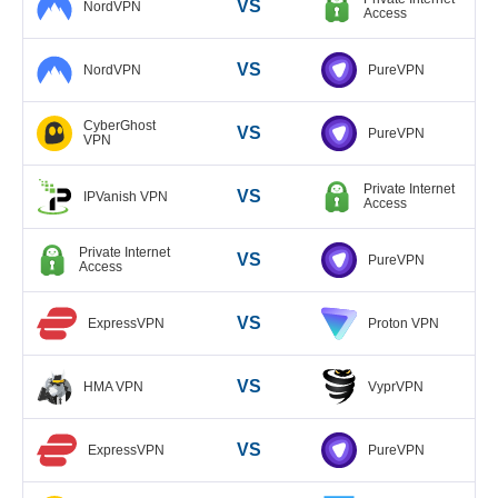
VS
NordVPN
Access
VS
NordVPN
PureVPN
CyberGhost
VS
PureVPN
VPN
Private Internet
VS
IPVanish VPN
Access
Private Internet
VS
PureVPN
Access
VS
ExpressVPN
Proton VPN
VS
HMA VPN
VyprVPN
VS
ExpressVPN
PureVPN