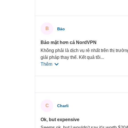
B
Bảo
Bảo mật hơn cả NordVPN
Không phải là dịch vụ rẻ nhất trên thị trườ
giải pháp thay thế. Kết quả tôi
...
Thêm
C
Charli
Ok, but expensive
Seems ok, but I wouldn't say it's worth $20