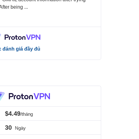
 After being
...
 đánh giá đầy đủ
$4.49
/tháng
30
Ngày