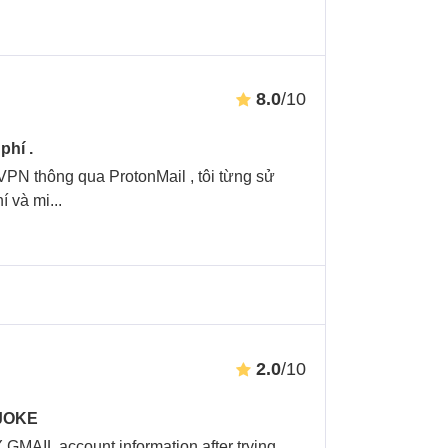
8.0
/10
phí .
VPN thông qua ProtonMail , tôi từng sử
í và mi
...
2.0
/10
 JOKE
L account information after trying