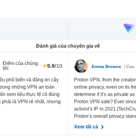
Đánh giá của chuyên gia về
Điểm của chúng
9.9
/10
Emma Browne
Cựu 
tôi
:
u phổ biến và đáng tin cậy
Proton VPN, from the creators
t trong những VPN an toàn
online privacy, even on its fre
uốn xem liệu thực tế có đúng
determine if it's as private as 
 phải là VPN rẻ nhất, nhưng
Proton VPN safe? Ever since
activist’s IP in 2021 (TechC
Proton’s overall privacy stanc
Xem tất cả