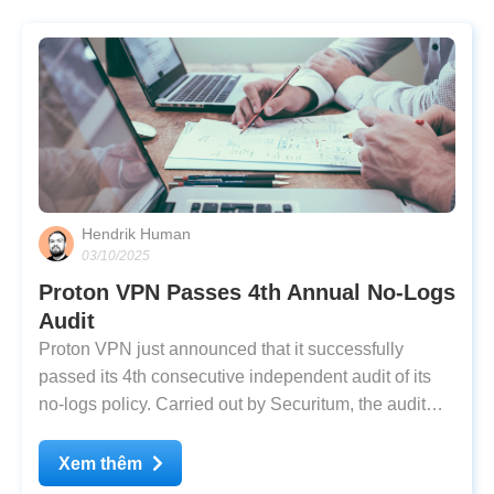
Hendrik Human
03/10/2025
Proton VPN Passes 4th Annual No-Logs
Audit
Proton VPN just announced that it successfully
passed its 4th consecutive independent audit of its
no-logs policy. Carried out by Securitum, the audit
involved a physical inspection of Proton VPN’s live
server infrastructure in Zürich, Switzerland,
Xem thêm
confirming that it does not collect its users’