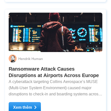
Hendrik Human
Ransomware Attack Causes
Disruptions at Airports Across Europe
A cyberattack targeting Collins Aerospace’s MUSE
(Multi-User System Environment) caused major
disruptions to check-in and boarding systems across
Europe. There were chaotic scenes at airports across
the UK, Germany, Belgium, Ireland, and other
Xem thêm