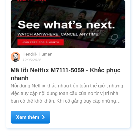
Hendrik Human
12/05/2026
Mã lỗi Netflix M7111-5059 - Khắc phục
nhanh
Nội dung Netflix khác nhau trên toàn thế giới, nhưng
việc truy cập nội dung toàn cầu của nó từ vị trí nhà
bạn có thể khó khăn. Khi cố gắng truy cập những
chương trình hay nhất của Netflix bằng VPN, bạn có
thể nhận được một thông báo "phát hiện proxy" trên
Xem thêm
nền đen thay vì bộ phim hoặc loạt phim mà