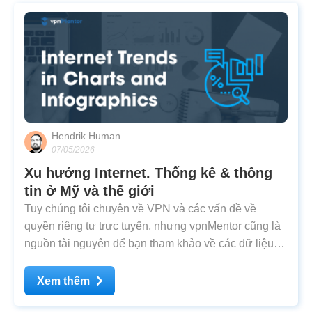
Hendrik Human
07/05/2026
Xu hướng Internet. Thống kê & thông
tin ở Mỹ và thế giới
Tuy chúng tôi chuyên về VPN và các vấn đề về
quyền riêng tư trực tuyến, nhưng vpnMentor cũng là
nguồn tài nguyên để bạn tham khảo về các dữ liệu
và xu hướng internet. Do đó, chúng tôi đã lùng sục
các website nghiên cứu đáng tin cậy nhất để giới
Xem thêm
thiệu cho bạn loạt biểu đồ sau. Được nhóm theo chủ