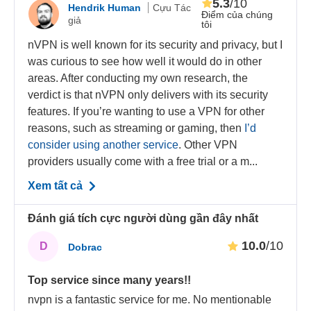
5.3
/10
Hendrik Human
Cựu Tác
Điểm của chúng
giả
tôi
nVPN is well known for its security and privacy, but I
was curious to see how well it would do in other
areas. After conducting my own research, the
verdict is that nVPN only delivers with its security
features. If you’re wanting to use a VPN for other
reasons, such as streaming or gaming, then
I’d
consider using another service
. Other VPN
providers usually come with a free trial or a m...
Xem tất cả
Đánh giá tích cực người dùng gần đây nhất
10.0
/10
D
Dobrac
Top service since many years!!
nvpn is a fantastic service for me. No mentionable