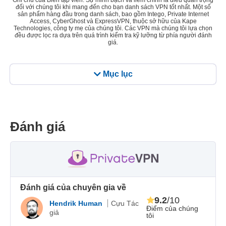
Ghi chú của Biên tập viên: Sự minh bạch và liêm chính là điều quan trọng
đối với chúng tôi khi mang đến cho bạn danh sách VPN tốt nhất. Một số
sản phẩm hàng đầu trong danh sách, bao gồm Intego, Private Internet
Access, CyberGhost và ExpressVPN, thuộc sở hữu của Kape
Technologies, công ty mẹ của chúng tôi. Các VPN mà chúng tôi lựa chọn
đều được lọc ra dựa trên quá trình kiểm tra kỹ lưỡng từ phía người đánh
giá.
Mục lục
Đánh giá
Đánh giá của chuyên gia về
9.2
/10
Hendrik Human
Cựu Tác
Điểm của chúng
giả
tôi