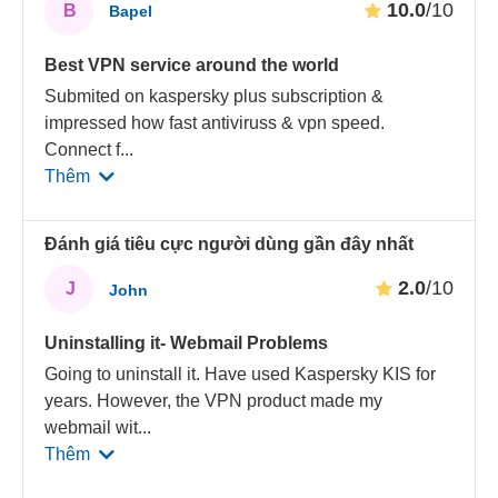
10.0
/10
B
Bapel
Best VPN service around the world
Submited on kaspersky plus subscription &
impressed how fast antiviruss & vpn speed.
Connect f
...
Thêm
Đánh giá tiêu cực người dùng gần đây nhất
2.0
/10
J
John
Uninstalling it- Webmail Problems
Going to uninstall it. Have used Kaspersky KIS for
years. However, the VPN product made my
webmail wit
...
Thêm