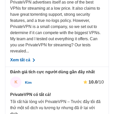
PrivateVPN advertises itself as one of the best
VPNs for streaming at a low price. It also claims to
have great torrenting support, strong security
features, and a true no-logs policy. However,
PrivateVPN is a small company, so we set out to
determine if it can compete with the biggest VPNs.
My team and I tested out everything it offers. Can
you use PrivateVPN for streaming? Our tests
revealed...
Xem tất cả
Đánh giá tích cực người dùng gần đây nhất
10.0
/10
K
Kim
PrivateVPN có tất cả!
Tôi rất hài lòng với PrivateVPN – Trước đây tôi đã
thử một số dịch vụ tương tự nhưng đã ở lại với
dịch
...