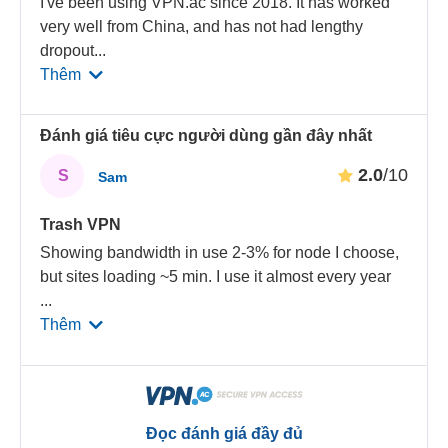
I've been using VPN.ac since 2018. It has worked
very well from China, and has not had lengthy
dropout
...
Thêm
Đánh giá tiêu cực người dùng gần đây nhất
2.0
/10
S
Sam
Trash VPN
Showing bandwidth in use 2-3% for node I choose,
but sites loading ~5 min. I use it almost every year
...
Thêm
Đọc đánh giá đầy đủ