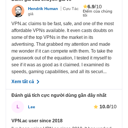
6.9
/10
Hendrik Human
Cựu Tác
Điểm của chúng
giả
tôi
VPN.ac claims to be fast, safe, and one of the most
affordable VPNs available. It even casts doubts on
some of the top VPNs in the market in its
advertising. That grabbed my attention and made
me wonder if it can compete with them. To take the
guesswork out of the equation, I tested it myself to
see if it was as good as it claimed. I examined its
speeds, gaming capabilities, and all its securi...
Xem tất cả
Đánh giá tích cực người dùng gần đây nhất
10.0
/10
L
Lee
VPN.ac user since 2018