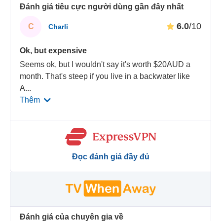
Đánh giá tiêu cực người dùng gần đây nhất
6.0
/10
C
Charli
Ok, but expensive
Seems ok, but I wouldn't say it's worth $20AUD a
month. That's steep if you live in a backwater like
A
...
Thêm
Đọc đánh giá đầy đủ
Đánh giá của chuyên gia về