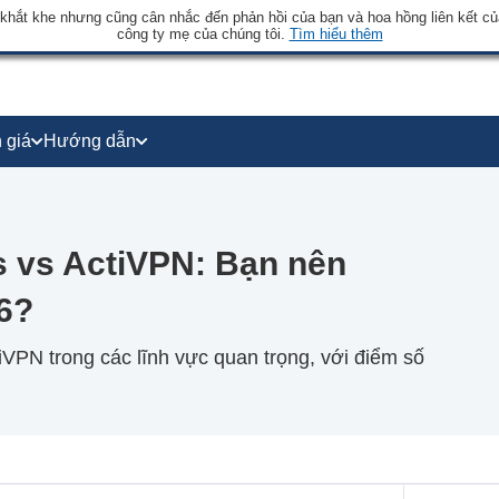
 khắt khe nhưng cũng cân nhắc đến phản hồi của bạn và hoa hồng liên kết củ
công ty mẹ của chúng tôi.
Tìm hiểu thêm
 giá
Hướng dẫn
s vs ActiVPN: Bạn nên
6?
tiVPN trong các lĩnh vực quan trọng, với điểm số