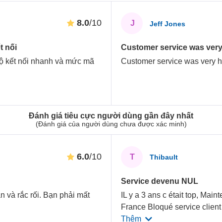
8.0
/10
J
Jeff Jones
t nối
Customer service was very h
 độ kết nối nhanh và mức mã
Customer service was very he
Đánh giá tiêu cực người dùng gần đây nhất
(Đánh giá của người dùng chưa được xác minh)
6.0
/10
T
Thibault
Service devenu NUL
ăn và rắc rối. Bạn phải mất
IL y a 3 ans c était top, Main
France Bloqué service client
Thêm