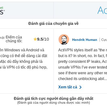
Đánh giá của chuyên gia về
Điểm của
mật
9.5
/10
Hendrik Human
Cựu
chúng tôi
:
trên Windows và Android và
ActiVPN styles itself as “the
 cũng có thể dễ dàng cài đặt
but is it? In short, no. In fact
Mặc dù đây không phải là
pretty consistent IP leaks, A
i là VPN có tốc độ phù hợp,
unsafe VPNs I’ve ever tested
see if there were any other r
checked its unblocking abil..
Xem tất cả
Đánh giá tích cực người dùng gần đây nhất
(Đánh giá của người dùng chưa được xác minh)