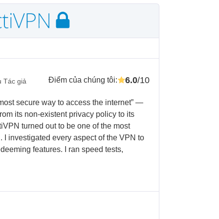
6.0
/10
Điểm của chúng tôi
:
 Tác giả
 most secure way to access the internet” —
, from its non-existent privacy policy to its
ctiVPN turned out to be one of the most
. I investigated every aspect of the VPN to
edeeming features. I ran speed tests,
.