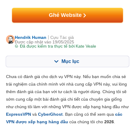
Ghé Website
Hendrik Human
Cựu Tác giả
Được cập nhật vào 19/05/2025
Đã được kiểm tra thực tế bởi
Kate Veale
Mục lục
Mục lục:
Điểm của chúng tôi:
Chưa có đánh giá cho dịch vụ VPN này. Nếu bạn muốn chia sẻ
Tính năng chính
8.4
trải nghiệm của chính mình với nhà cung cấp VPN này, vui lòng
thêm đánh giá của bạn với tư cách là người dùng. Chúng tôi sẽ
Cài đặt & Ứng dụng
8.6
sớm cung cấp một bài đánh giá chi tiết của chuyên gia giống
Giá thành
6.0
như chúng tôi làm với những VPN được xếp hạng hàng đầu như
Độ tin cậy và Hỗ trợ
8.3
ExpressVPN
và
CyberGhost
. Bạn cũng có thể xem qua
các
VPN được xếp hạng hàng đầu
của chúng tôi cho
2026
.