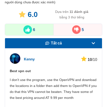
người dùng chưa được xác minh)
Dựa trên
11
đánh giá
6.0
bằng 3 thứ tiếng
6
5
Tất cả
Tốc độ
Kenny
10
/10
Phát trực tuyến
Best vpn out
Bảo mật
I don't use the program, use the OpenVPN and download
Dịch vụ khách hàng
the locations in a folder then add them to OpenVPN if you
do that this VPN cannot be beaten. They have some of
the best pricing around AT 9.99 per month