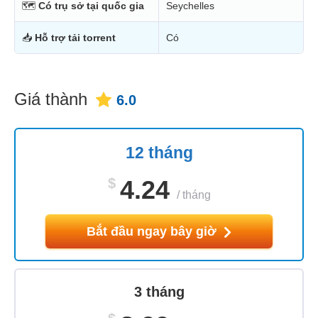
🗺
Có trụ sở tại quốc gia
Seychelles
📥
Hỗ trợ tải torrent
Có
Giá thành
6.0
12 tháng
$
4.24
/
tháng
Bắt đầu ngay bây giờ
3 tháng