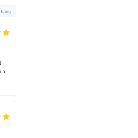
 hàng
t
h a