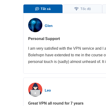
Tất cả
Tốc độ
Glen
Personal Support
I am very satisfied with the VPN service and I 
Bolehvpn have extended to me in the course of 
personal touch is (sadly) almost unheard of. It
Leo
Great VPN all round for 7 years