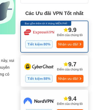
Các Ưu đãi VPN Tốt nhất
Bao gồm thêm tới 4 tháng MIỄN PHÍ!
9.9
Điểm của chúng tôi
Tiết kiệm
80
%
Nhận ưu đãi!
này, vui
9.7
chuyên
Điểm của chúng tôi
ũng có
Tiết kiệm
88
%
Nhận ưu đãi!
9.4
Điểm của chúng tôi