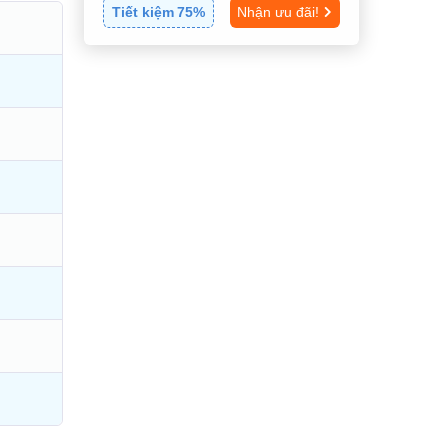
Tiết kiệm
75
%
Nhận ưu đãi!