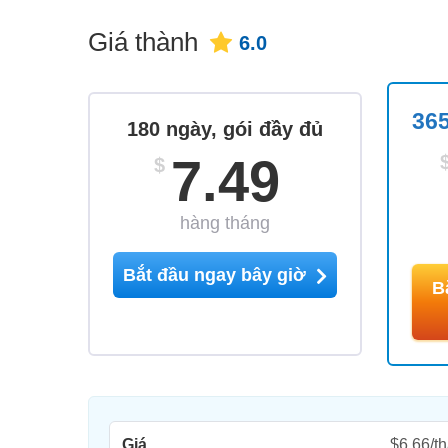
Giá thành
6.0
365
180 ngày, gói đầy đủ
7.49
$
hàng tháng
Bắt đầu ngay bây giờ
B
Giá
$6,66/t