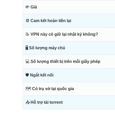
💸
Giá
📆
Cam kết hoàn tiền lại
📝
VPN này có giữ lại nhật ký không?
🖥
Số lượng máy chủ
💻
Số lượng thiết bị trên mỗi giấy phép
🛡
Ngắt kết nối
🗺
Có trụ sở tại quốc gia
📥
Hỗ trợ tải torrent