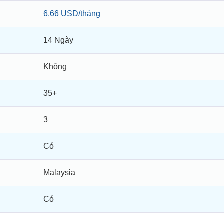
6.66 USD/tháng
14 Ngày
Không
35+
3
Có
Malaysia
Có