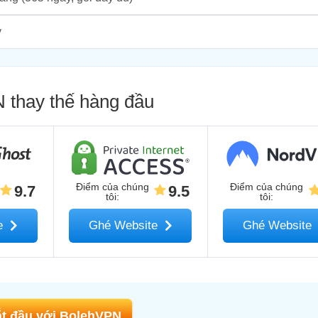
y
 thay thế hàng đầu
Điểm của chúng
Điểm của chúng
9.7
9.5
tôi
:
tôi
:
te
Ghé Website
Ghé Website
t đầu với BolehVPN