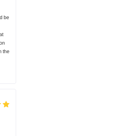
ld be
at
ion
n the