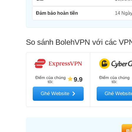
Đảm bảo hoàn tiền
14 Ngà
So sánh BolehVPN với các VPN
Điểm của chúng
Điểm của chúng
9.9
tôi
:
tôi
:
Ghé Website
Ghé Websi
Bắ