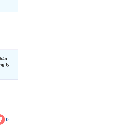
phản
ng ty
0