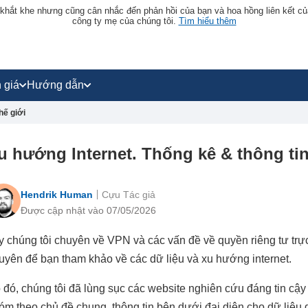
 khắt khe nhưng cũng cân nhắc đến phản hồi của bạn và hoa hồng liên kết củ
công ty mẹ của chúng tôi.
Tìm hiểu thêm
 giá
Hướng dẫn
hế giới
u hướng Internet. Thống kê & thông tin
Hendrik Human
Cựu Tác giả
Được cập nhật vào 07/05/2026
y chúng tôi chuyên về VPN và các vấn đề về quyền riêng tư trự
uyên để bạn tham khảo về các dữ liệu và xu hướng internet.
 đó, chúng tôi đã lùng sục các website nghiên cứu đáng tin cậy
óm theo chủ đề chung, thông tin bên dưới đại diện cho dữ liệu 