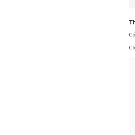
Th
C
Ch