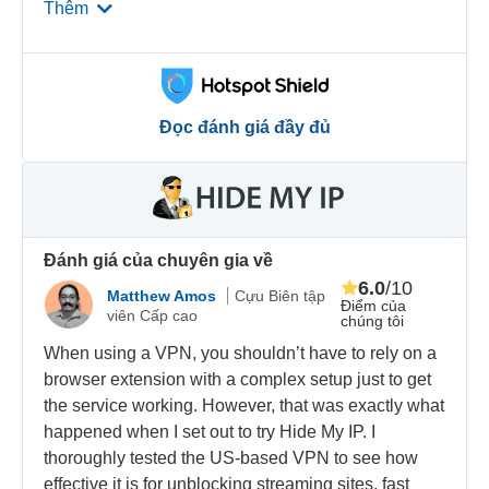
Thêm
Đọc đánh giá đầy đủ
Đánh giá của chuyên gia về
6.0
/10
Matthew Amos
Cựu Biên tập
Điểm của
viên Cấp cao
chúng tôi
When using a VPN, you shouldn’t have to rely on a
browser extension with a complex setup just to get
the service working. However, that was exactly what
happened when I set out to try Hide My IP. I
thoroughly tested the US-based VPN to see how
effective it is for unblocking streaming sites, fast