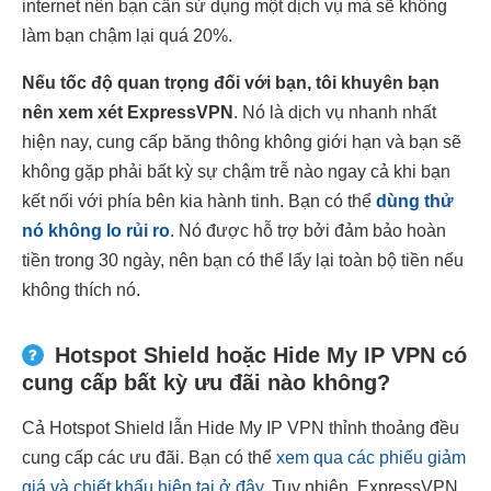
internet nên bạn cần sử dụng một dịch vụ mà sẽ không
làm bạn chậm lại quá 20%.
Nếu tốc độ quan trọng đối với bạn, tôi khuyên bạn
nên xem xét ExpressVPN
. Nó là dịch vụ nhanh nhất
hiện nay, cung cấp băng thông không giới hạn và bạn sẽ
không gặp phải bất kỳ sự chậm trễ nào ngay cả khi bạn
kết nối với phía bên kia hành tinh. Bạn có thể
dùng thử
nó không lo rủi ro
. Nó được hỗ trợ bởi đảm bảo hoàn
tiền trong 30 ngày, nên bạn có thể lấy lại toàn bộ tiền nếu
không thích nó.
Hotspot Shield hoặc Hide My IP VPN có
cung cấp bất kỳ ưu đãi nào không?
Cả Hotspot Shield lẫn Hide My IP VPN thỉnh thoảng đều
cung cấp các ưu đãi. Bạn có thể
xem qua các phiếu giảm
giá và chiết khấu hiện tại ở đây
. Tuy nhiên, ExpressVPN