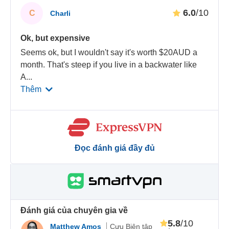
6.0
/10
C
Charli
Ok, but expensive
Seems ok, but I wouldn't say it's worth $20AUD a
month. That's steep if you live in a backwater like
A
...
Thêm
Đọc đánh giá đầy đủ
Đánh giá của chuyên gia về
5.8
/10
Matthew Amos
Cựu Biên tập