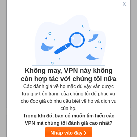
X
Dodgy, unscrupulous, does not work
Do not trust this company! They will change the terms of
service on you (which is well within their rights) but not
bother to inform you once you're a paying member and
locked in. Charged my account for another year's
subscription without notifying me or my consent. When I
reached out to customer service I got some generic
responses and then they stopped responding. Also has
Không may, VPN này không
never worked with Netflix on any of their 'dedicated
còn hợp tác với chúng tôi nữa
Netflix' servers so it's not even useful. Basically don't trust
Các đánh giá về họ mặc dù vậy vẫn được
this company with your internet privacy, let alone your
lưu giữ trên trang của chúng tôi để phục vụ
payment details because they are dodgy.
cho đọc giả có nhu cầu biết về họ và dịch vụ
của họ.
Trong khi đó, bạn có muốn tìm hiểu các
VPN mà chúng tôi đánh giá cao nhất?
VPNareaisTheBest
2
/10
Nhấp vào đây