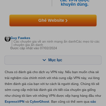
các VPN được
khuyên dùng.
Ghé Website
Guy Fawkes
Các chuyên gia về an ninh mạng ẩn danhCác mẹo từ các
chuyên gia ẩn danh
Được cập nhật vào 07/02/2024
Mục lục
Mục lục:
Điểm của chúng tôi:
Chưa có đánh giá cho dịch vụ VPN này. Nếu bạn muốn chia sẻ
Tính năng chính
8.4
trải nghiệm của chính mình với nhà cung cấp VPN này, vui lòng
thêm đánh giá của bạn với tư cách là người dùng. Chúng tôi sẽ
Cài đặt & Ứng dụng
8.5
sớm cung cấp một bài đánh giá chi tiết của chuyên gia giống
Giá thành
6.0
như chúng tôi làm với những VPN được xếp hạng hàng đầu như
Độ tin cậy và Hỗ trợ
8.3
ExpressVPN
và
CyberGhost
. Bạn cũng có thể xem qua
các