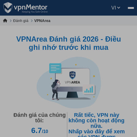
VI
Đánh giá
VPNArea
VPNArea Đánh giá 2026 - Điều
ghi nhớ trước khi mua
Đánh giá của chúng
Rất tiếc, VPN này
tôi:
không còn hoạt động
nữa.
6.7
Nhấp vào đây để xem
/10