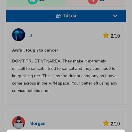
Tất cả
Tốc độ
J
2
/10
Phát trực tuyến
Awful, tough to cancel
Bảo mật
DON'T TRUST VPNAREA. They make it extremely
Dịch vụ khách hàng
difficult to cancel. I tried to cancel and they continued to
keep billing me. This is as fraudulent company as I have
come across in the VPN space. Your better off using any
service but this one.
Morgan
2
/10