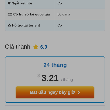
🛡
Ngắt kết nối
Có
🗺
Có trụ sở tại quốc gia
Bulgaria
📥
Hỗ trợ tải torrent
Có
Giá thành
6.0
24 tháng
$
3.21
/
tháng
Bắt đầu ngay bây giờ