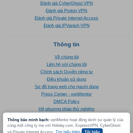
Đánh giá CyberGhost VPN
Đánh giá Proton VPN
Đánh giá Private Internet Access
Đánh giá IPVanish VPN
Thông tin
Về chúng tôi
Liên hệ với chúng tôi
Chính sách Quyền riêng tư
Điều khoản sử dụng
Sơ đồ trang web cho người dùng
Press Center - vpnMentor
DMCA Policy
Hệ phương pháp thử nghiệm
Thông báo minh bạch:
vpnMentor hoạt động dưới sự quản lý của
cùng một công ty mẹ với Holiday.com, ExpressVPN, CyberGhost
và Private Internet Access.
Tìm hiểu thêm
Tôi hiểu