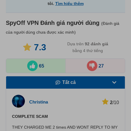
tôi.
Tìm hiểu thêm
SpyOff VPN
Đánh giá người dùng
(Đánh giá
của người dùng chưa được xác minh)
Dựa trên
92
đánh giá
7.3
bằng 4 thứ tiếng
65
27
Tất cả
Tốc độ
Christina
2
/10
Phát trực tuyến
COMPLETE SCAM
Bảo mật
THEY CHARGED ME 2 times AND WONT REPLY TO MY