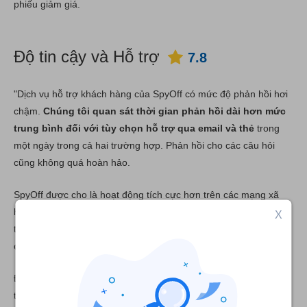
phiếu giảm giá.
Độ tin cậy và Hỗ trợ
7.8
"Dịch vụ hỗ trợ khách hàng của SpyOff có mức độ phản hồi hơi
chậm.
Chúng tôi quan sát thời gian phản hồi dài hơn mức
trung bình đối với tùy chọn hỗ trợ qua email và thẻ
trong
một ngày trong cả hai trường hợp. Phản hồi cho các câu hỏi
cũng không quá hoàn hảo.
SpyOff được cho là hoạt động tích cực hơn trên các mạng xã
hội, nhưng những người dùng có nhiều câu hỏi liên quan kỹ
X
thuật hơn có thể được chuyển hướng đến tùy chọn hỗ trợ qua
email hoặc liên hệ qua biểu mẫu.
Đối với các yêu cầu chung, SpyOff cung cấp một phần Câu hỏi
thường gặp đầy đủ.