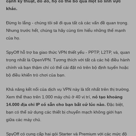
cạnh kỹ thuật, do đó, họ có thể bỏ qua một số lĩnh vực
khác.
Đừng lo lắng - chúng tôi sẽ đi qua tất cả các vấn đề quan trọng.
Nhưng trước hết, chúng ta hãy cùng tìm hiểu những thế mạnh
của họ.
SpyOff hỗ trợ ba giao thức VPN thiết yếu - PPTP, L2TP, và, quan
trọng nhất là OpenVPN. Tương thích với tất cả các hệ điều hành
chính và bạn thậm chí có thể cài đặt nó trên bộ định tuyến hoặc
bộ điều khiển trò chơi của bạn.
Khả năng kết nối của dịch vụ VPN này là tốt nhất trên thị trường.
Xem thể thao trên 1.000 máy chủ ở 40 vị trí,
nó tạo khoảng
14.000 địa chỉ IP có sẵn cho bạn bất cứ lúc nào.
Đặc biệt,
bạn có thể sử dụng các thiết bị chuyển mạch không giới hạn
giữa các máy chủ.
SpyOff có cung cấp hai gói Starter và Premium với các mức độ