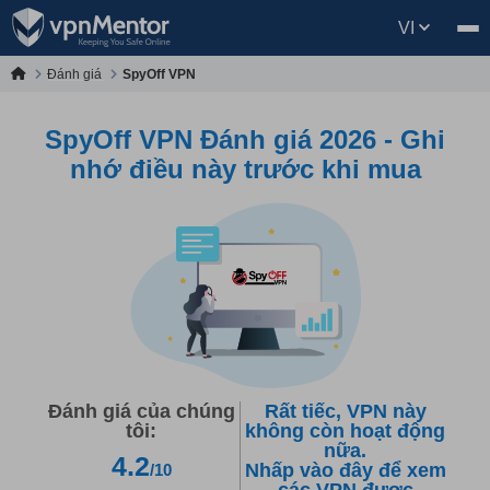
VI
Đánh giá
SpyOff VPN
SpyOff VPN Đánh giá 2026 - Ghi
nhớ điều này trước khi mua
Đánh giá của chúng
Rất tiếc, VPN này
tôi:
không còn hoạt động
nữa.
4.2
Nhấp vào đây để xem
/10