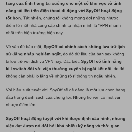
tăng của tình trạng tải xuống cho một số khu vực và tính
năng tải lên trên điện thoại di động với SpyOff hoạt động
tốt hơn.
Tất nhiên, chúng tôi không mong đợi những nhược
điểm từ một nhà cung cấp chính tự nhận mình là "VPN nhanh
nhất trên hiện trường hiện nay.
Về vấn đề bảo mật,
SpyOff có chính sách không lưu trữ lịch
sử đăng nhập nghiêm ngặt
, do đó dữ liệu của bạn sex không
bị lưu trữ với dịch vụ VPN này. Đặc biệt,
SpyOff có tính năng
kill switch đối với việc thường xuyên bị ngắt kết nối
, do đó
không cần phải lo lắng về những rò rỉ thông tin ngẫu nhiên.
Với hiệu suất tuyệt vời, SpyOff sẽ dễ dàng là một lựa chọn hàng
đầu trong danh sách của chúng tôi. Nhưng họ vãn có một vài
nhược điểm lớn.
SpyOff hoạt động tuyệt vời khi được định cấu hình, nhưng
việc đạt được nó đòi hỏi khá nhiều kỹ năng và thời gian.