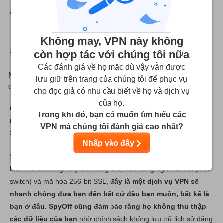
"
Không may, VPN này không
Điểm mấu chốt
còn hợp tác với chúng tôi nữa
Các đánh giá về họ mặc dù vậy vẫn được
Nhanh, đáng tin cậy và an toàn - nhưng không phải là lựa
lưu giữ trên trang của chúng tôi để phục vụ
chọn tốt nhất cho người mới bắt đầu.
cho đọc giả có nhu cầu biết về họ và dịch vụ
của họ.
Giao diện tốt và sự chú ý dành riêng cho khách hàng cũng
Trong khi đó, bạn có muốn tìm hiểu các
như đảm bảo sự riêng tư và tốc độ nhanh, đáng tin cậy.
VPN mà chúng tôi đánh giá cao nhất?
SpyOff là một VPN tương đối tốt.
Nhấp vào đây
SpyOff đã vượt qua các thử nghiệm về hiệu suất làm việc. Tự
hào với số lượng máy chủ rộng lớn, tính năng ngắt kết nối (skill
switch) và mã hóa 256-bit SSL,
đây là một dịch vụ VPN sẽ
nhanh chóng đưa bạn đến bất cứ đâu bạn muốn, bất kể là
bạn ở đâu.
SpyOff cũng đảm bảo rằng họ không thu thập
các dữ liệu của bạn
nhờ chính sách không lưu trữ lịch sử đăng