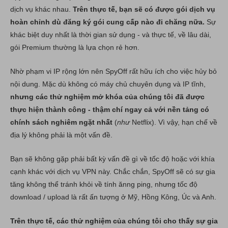
dịch vụ khác nhau.
Trên thực tế, bạn sẽ có được gói dịch vụ
hoàn chỉnh dù đăng ký gói cung cấp nào đi chăng nữa.
Sự
khác biệt duy nhất là thời gian sử dụng - và thực tế, về lâu dài,
gói Premium thường là lựa chọn rẻ hơn.
Nhờ phạm vi IP rộng lớn nên SpyOff rất hữu ích cho việc hủy bỏ
nội dung. Mặc dù không có máy chủ chuyên dụng và IP tĩnh,
nhưng các thử nghiệm mở khóa của chúng tôi đã được
thực hiện thành công - thậm chí ngay cả với nền tảng có
chính sách nghiêm ngặt nhất
(
như
Netflix). Vì vậy, hạn chế về
địa lý không phải là một vấn đề.
Bạn sẽ không gặp phải bất kỳ vấn đề gì về tốc độ hoặc với khía
cạnh khác với dịch vụ VPN này. Chắc chắn, SpyOff sẽ có sự gia
tăng không thể tránh khỏi về tính ănng ping, nhưng tốc độ
download / upload là rất ấn tượng ở Mỹ, Hồng Kông, Úc và Anh.
Trên thực tế, các thử nghiệm của chúng tôi cho thấy sự gia