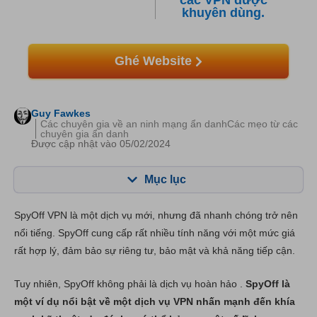
các VPN được
khuyên dùng.
Ghé Website
Guy Fawkes
Các chuyên gia về an ninh mạng ẩn danhCác mẹo từ các
chuyên gia ẩn danh
Được cập nhật vào 05/02/2024
Mục lục
Mục lục:
Điểm của chúng tôi:
SpyOff VPN là một dịch vụ mới, nhưng đã nhanh chóng trở nên
Tính năng chính
7.0
nổi tiếng. SpyOff cung cấp rất nhiều tính năng với một mức giá
rất hợp lý, đảm bảo sự riêng tư, bảo mật và khả năng tiếp cận.
Cài đặt & Ứng dụng
8.0
Giá thành
9.5
Tuy nhiên, SpyOff không phải là dịch vụ hoàn hảo .
SpyOff là
một ví dụ nổi bật về một dịch vụ VPN nhấn mạnh đến khía
Độ tin cậy và Hỗ trợ
7.8