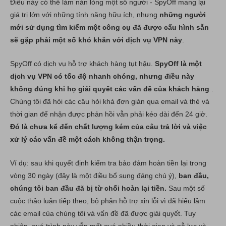
Điều này có thể làm nản lòng một số người - SpyOff mang lại
giá trị lớn với những tính năng hữu ích, nhưng
những người
mới sử dụng tìm kiếm một công cụ đã được cấu hình sẵn
sẽ gặp phải một số khó khăn với dịch vụ VPN này
.
SpyOff có dịch vụ hỗ trợ khách hàng tụt hậu.
SpyOff là một
dịch vụ VPN có tốc độ nhanh chóng, nhưng điều này
không đúng khi họ giải quyết các vấn đề của khách hàng
.
Chúng tôi đã hỏi các câu hỏi khá đơn giản qua email và thẻ và
thời gian để nhận được phản hồi vẫn phải kéo dài đến 24 giờ.
Đó là chưa kể đến chất lượng kém của câu trả lời và việc
xử lý các vấn đề một cách không thận trọng.
Ví dụ: sau khi quyết định kiểm tra bảo đảm hoàn tiền lại trong
vòng 30 ngày (đây là một điều bổ sung đáng chú ý),
ban đầu,
chúng tôi ban đầu đã bị từ chối hoàn lại tiền.
Sau một số
cuộc thảo luận tiếp theo, bộ phận hỗ trợ xin lỗi vì đã hiểu lầm
các email của chúng tôi và vấn đề đã được giải quyết. Tuy