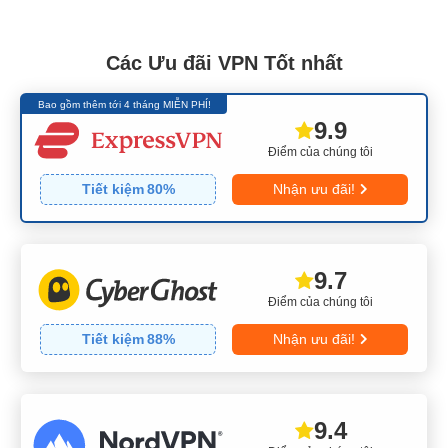
Các Ưu đãi VPN Tốt nhất
Bao gồm thêm tới 4 tháng MIỄN PHÍ!
9.9
Điểm của chúng tôi
Tiết kiệm
80
%
Nhận ưu đãi!
9.7
Điểm của chúng tôi
Tiết kiệm
88
%
Nhận ưu đãi!
9.4