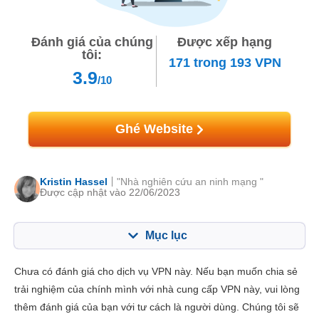
Đánh giá của chúng
Được xếp hạng
tôi:
171
trong
193
VPN
3.9
/10
Ghé Website
Kristin Hassel
"Nhà nghiên cứu an ninh mạng "
Được cập nhật vào 22/06/2023
Mục lục
Mục lục:
Điểm của chúng tôi:
Chưa có đánh giá cho dịch vụ VPN này. Nếu bạn muốn chia sẻ
Tính năng chính
2.4
trải nghiệm của chính mình với nhà cung cấp VPN này, vui lòng
thêm đánh giá của bạn với tư cách là người dùng. Chúng tôi sẽ
Cài đặt & Ứng dụng
4.0