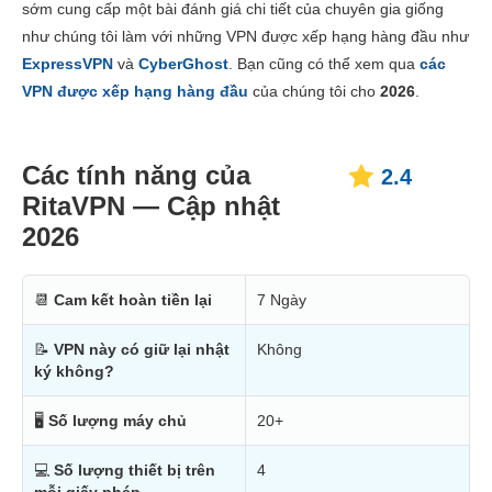
sớm cung cấp một bài đánh giá chi tiết của chuyên gia giống
Giá thành
6.0
như chúng tôi làm với những VPN được xếp hạng hàng đầu như
Độ tin cậy và Hỗ trợ
2.0
ExpressVPN
và
CyberGhost
. Bạn cũng có thể xem qua
các
VPN được xếp hạng hàng đầu
của chúng tôi cho
2026
.
Các tính năng của
2.4
RitaVPN — Cập nhật
2026
📆
Cam kết hoàn tiền lại
7 Ngày
📝
VPN này có giữ lại nhật
Không
ký không?
🖥
Số lượng máy chủ
20+
💻
Số lượng thiết bị trên
4
mỗi giấy phép