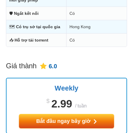
🛡
Ngắt kết nối
Có
🗺
Có trụ sở tại quốc gia
Hong Kong
📥
Hỗ trợ tải torrent
Có
Giá thành
6.0
Weekly
$
2.99
/
tuần
Bắt đầu ngay bây giờ