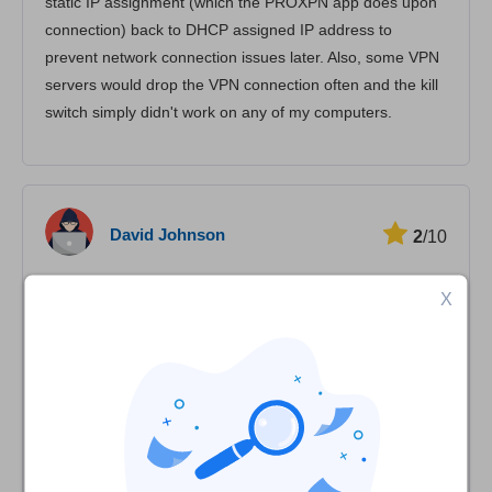
static IP assignment (which the PROXPN app does upon
connection) back to DHCP assigned IP address to
prevent network connection issues later. Also, some VPN
servers would drop the VPN connection often and the kill
switch simply didn't work on any of my computers.
David Johnson
2
/10
Used to be good, but apparently out of business
X
now
I have had a "lifetime" subscription for many years and
they used to be a really good option and worked well, but
trying to go to their website today (2/6/2021) shows that
the SSL certificate expired 24 days ago and the client will
no longer connect. I guess I'm going shopping for a new