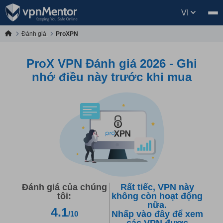
VI
Đánh giá
ProXPN
ProX VPN Đánh giá 2026 - Ghi
nhớ điều này trước khi mua
Đánh giá của chúng
Rất tiếc, VPN này
tôi:
không còn hoạt động
nữa.
4.1
Nhấp vào đây để xem
/10