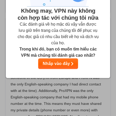
VPN provider...
Không may, VPN này không
còn hợp tác với chúng tôi nữa
Các đánh giá về họ mặc dù vậy vẫn được
Sorry guys
2
/10
lưu giữ trên trang của chúng tôi để phục vụ
cho đọc giả có nhu cầu biết về họ và dịch vụ
A privacy service sharing your private details
của họ.
Trong khi đó, bạn có muốn tìm hiểu các
I used ProXPN a few years ago, mainly because it was
VPN mà chúng tôi đánh giá cao nhất?
advertised in one of my favorite podcasts: Security Now! I
Nhấp vào đây
once had a problem with the service, so I contacted their
support. A few days later I got a marketing call from
someone in the US (I'm from Europe and ProXPN was
the only English-speaking company I had direct contact
with at the time). Additionally, ProXPN was the only
English-speaking company that had my mobile phone
number at the time. This means they must have shared
my private details (phone number or even more) with