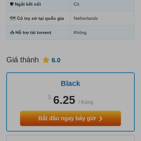
🛡
Ngắt kết nối
Có
🗺
Có trụ sở tại quốc gia
Netherlands
📥
Hỗ trợ tải torrent
Không
Giá thành
6.0
Black
$
6.25
/
tháng
Bắt đầu ngay bây giờ