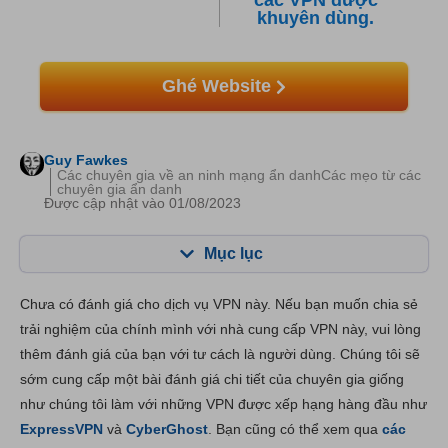
các VPN được
khuyên dùng.
Ghé Website
Guy Fawkes
Các chuyên gia về an ninh mạng ẩn danhCác mẹo từ các
chuyên gia ẩn danh
Được cập nhật vào 01/08/2023
Mục lục
Mục lục:
Điểm của chúng tôi:
Chưa có đánh giá cho dịch vụ VPN này. Nếu bạn muốn chia sẻ
Tính năng chính
7.4
trải nghiệm của chính mình với nhà cung cấp VPN này, vui lòng
thêm đánh giá của bạn với tư cách là người dùng. Chúng tôi sẽ
Cài đặt & Ứng dụng
8.2
sớm cung cấp một bài đánh giá chi tiết của chuyên gia giống
Giá thành
6.0
như chúng tôi làm với những VPN được xếp hạng hàng đầu như
Độ tin cậy và Hỗ trợ
8.4
ExpressVPN
và
CyberGhost
. Bạn cũng có thể xem qua
các