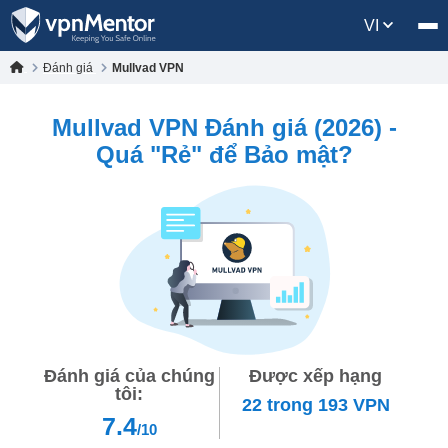
VI
Đánh giá
Mullvad VPN
Mullvad VPN Đánh giá (2026) -
Quá "Rẻ" để Bảo mật?
Đánh giá của chúng
Được xếp hạng
tôi:
22
trong
193
VPN
7.4
/10