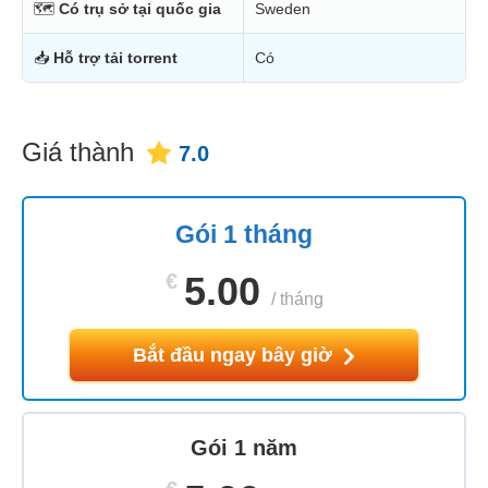
🗺
Có trụ sở tại quốc gia
Sweden
📥
Hỗ trợ tải torrent
Có
Giá thành
7.0
Gói 1 tháng
€
5.00
/
tháng
Bắt đầu ngay bây giờ
Gói 1 năm