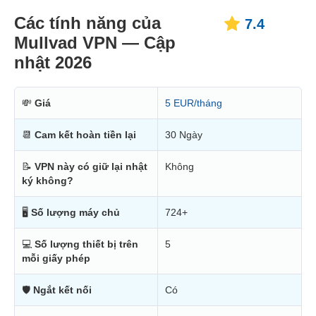
Các tính năng của
7.4
Mullvad VPN — Cập
nhật 2026
💸
Giá
5 EUR/tháng
📆
Cam kết hoàn tiền lại
30 Ngày
📝
VPN này có giữ lại nhật
Không
ký không?
🖥
Số lượng máy chủ
724+
💻
Số lượng thiết bị trên
5
mỗi giấy phép
🛡
Ngắt kết nối
Có