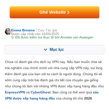
Ghé Website
Emma Browne
Cựu Tác giả
Được cập nhật vào 16/05/2025
Đã được kiểm tra thực tế bởi
Anneke van Aswegen
Mục lục
Mục lục:
Điểm của chúng tôi:
Chưa có đánh giá cho dịch vụ VPN này. Nếu bạn muốn chia sẻ
Tính năng chính
7.4
trải nghiệm của chính mình với nhà cung cấp VPN này, vui lòng
thêm đánh giá của bạn với tư cách là người dùng. Chúng tôi sẽ
Cài đặt & Ứng dụng
7.2
sớm cung cấp một bài đánh giá chi tiết của chuyên gia giống
Giá thành
7.0
như chúng tôi làm với những VPN được xếp hạng hàng đầu như
Độ tin cậy và Hỗ trợ
5.8
ExpressVPN
và
CyberGhost
. Bạn cũng có thể xem qua
các
VPN được xếp hạng hàng đầu
của chúng tôi cho
2026
.