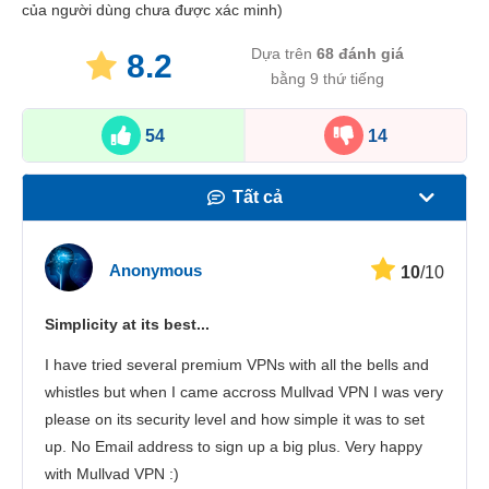
của người dùng chưa được xác minh)
Dựa trên
68
đánh giá
8.2
bằng 9 thứ tiếng
54
14
Tất cả
Tốc độ
Anonymous
10
/10
Phát trực tuyến
Simplicity at its best...
Bảo mật
I have tried several premium VPNs with all the bells and
Dịch vụ khách hàng
whistles but when I came accross Mullvad VPN I was very
please on its security level and how simple it was to set
up. No Email address to sign up a big plus. Very happy
with Mullvad VPN :)