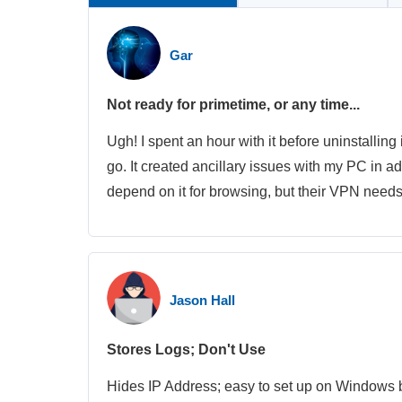
Gar
Not ready for primetime, or any time...
Ugh! I spent an hour with it before uninstalling
go. It created ancillary issues with my PC in a
depend on it for browsing, but their VPN need
Jason Hall
Stores Logs; Don't Use
Hides IP Address; easy to set up on Windows b