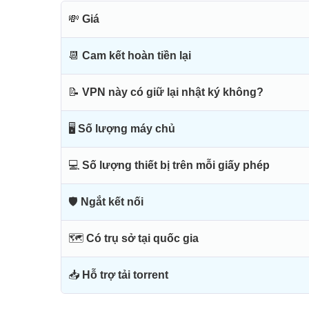
💸
Giá
📆
Cam kết hoàn tiền lại
📝
VPN này có giữ lại nhật ký không?
🖥
Số lượng máy chủ
💻
Số lượng thiết bị trên mỗi giấy phép
🛡
Ngắt kết nối
🗺
Có trụ sở tại quốc gia
📥
Hỗ trợ tải torrent