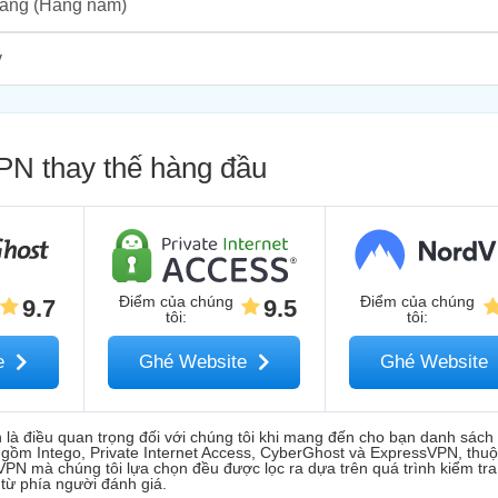
háng
(Hàng năm)
y
PN thay thế hàng đầu
Điểm của chúng
Điểm của chúng
9.7
9.5
tôi
:
tôi
:
te
Ghé Website
Ghé Website
h là điều quan trọng đối với chúng tôi khi mang đến cho bạn danh sách
gồm Intego, Private Internet Access, CyberGhost và ExpressVPN, thu
PN mà chúng tôi lựa chọn đều được lọc ra dựa trên quá trình kiểm tra
từ phía người đánh giá.