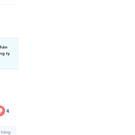
phản
ng ty
4
 hàng