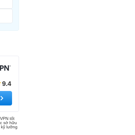
9.4
 VPN tốt
ộc sở hữu
 kỹ lưỡng