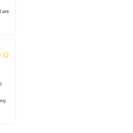
d are
l
 my