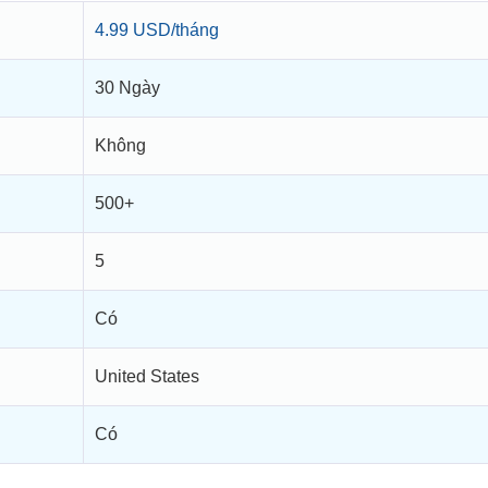
4.99 USD/tháng
30 Ngày
Không
500+
5
Có
United States
Có