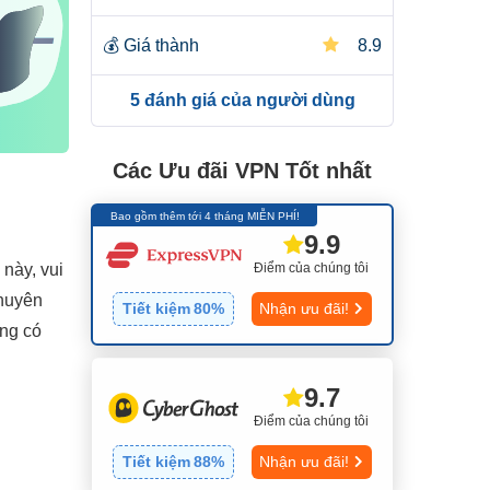
💰
Giá thành
8.9
5 đánh giá của người dùng
Các Ưu đãi VPN Tốt nhất
Bao gồm thêm tới 4 tháng MIỄN PHÍ!
9.9
Điểm của chúng tôi
này, vui
chuyên
Tiết kiệm
80
%
Nhận ưu đãi!
ũng có
9.7
Điểm của chúng tôi
Tiết kiệm
88
%
Nhận ưu đãi!