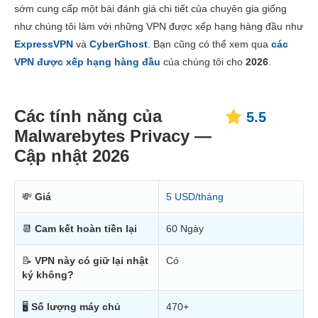
sớm cung cấp một bài đánh giá chi tiết của chuyên gia giống
Giá thành
5.6
như chúng tôi làm với những VPN được xếp hạng hàng đầu như
Độ tin cậy và Hỗ trợ
3.6
ExpressVPN
và
CyberGhost
. Bạn cũng có thể xem qua
các
VPN được xếp hạng hàng đầu
của chúng tôi cho
2026
.
Các tính năng của
5.5
Malwarebytes Privacy —
Cập nhật 2026
💸
Giá
5 USD/tháng
📆
Cam kết hoàn tiền lại
60 Ngày
📝
VPN này có giữ lại nhật
Có
ký không?
🖥
Số lượng máy chủ
470+