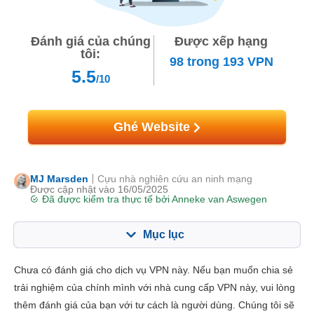
Đánh giá của chúng
Được xếp hạng
tôi:
98
trong
193
VPN
5.5
/10
Ghé Website
MJ Marsden
Cựu nhà nghiên cứu an ninh mạng
Được cập nhật vào 16/05/2025
Đã được kiểm tra thực tế bởi
Anneke van Aswegen
Mục lục
Mục lục:
Điểm của chúng tôi:
Chưa có đánh giá cho dịch vụ VPN này. Nếu bạn muốn chia sẻ
Tính năng chính
5.5
trải nghiệm của chính mình với nhà cung cấp VPN này, vui lòng
thêm đánh giá của bạn với tư cách là người dùng. Chúng tôi sẽ
Cài đặt & Ứng dụng
4.6