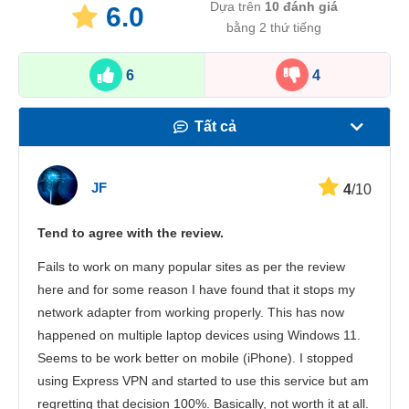
Dựa trên
10
đánh giá
6.0
bằng 2 thứ tiếng
6
4
Tất cả
Tốc độ
JF
4
/10
Phát trực tuyến
Tend to agree with the review.
Bảo mật
Fails to work on many popular sites as per the review
Dịch vụ khách hàng
here and for some reason I have found that it stops my
network adapter from working properly. This has now
happened on multiple laptop devices using Windows 11.
Seems to be work better on mobile (iPhone). I stopped
using Express VPN and started to use this service but am
regretting that decision 100%. Basically, not worth it at all.