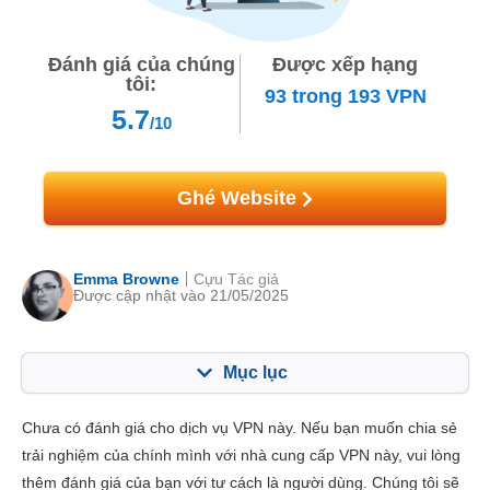
Đánh giá của chúng
Được xếp hạng
tôi:
93
trong
193
VPN
5.7
/10
Ghé Website
Emma Browne
Cựu Tác giả
Được cập nhật vào 21/05/2025
Mục lục
Mục lục:
Điểm của chúng tôi:
Chưa có đánh giá cho dịch vụ VPN này. Nếu bạn muốn chia sẻ
Tính năng chính
4.2
trải nghiệm của chính mình với nhà cung cấp VPN này, vui lòng
thêm đánh giá của bạn với tư cách là người dùng. Chúng tôi sẽ
Cài đặt & Ứng dụng
6.8