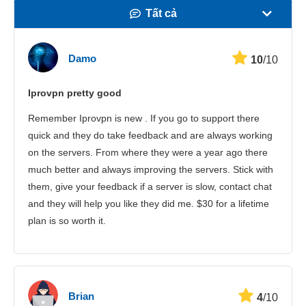
Tất cả
Tốc độ
Damo
10
/10
Phát trực tuyến
Iprovpn pretty good
Bảo mật
Remember Iprovpn is new . If you go to support there
Dịch vụ khách hàng
quick and they do take feedback and are always working
on the servers. From where they were a year ago there
much better and always improving the servers. Stick with
them, give your feedback if a server is slow, contact chat
and they will help you like they did me. $30 for a lifetime
plan is so worth it.
Brian
4
/10