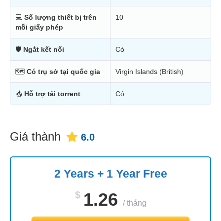
💻
Số lượng thiết bị trên
10
mỗi giấy phép
🛡
Ngắt kết nối
Có
🗺
Có trụ sở tại quốc gia
Virgin Islands (British)
📥
Hỗ trợ tải torrent
Có
Giá thành
6.0
2 Years + 1 Year Free
$
1.26
/
tháng