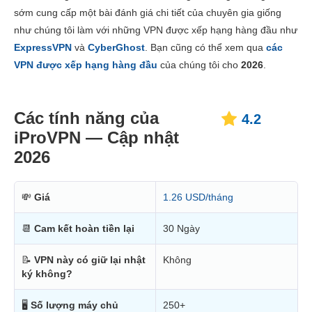
sớm cung cấp một bài đánh giá chi tiết của chuyên gia giống
Giá thành
6.0
như chúng tôi làm với những VPN được xếp hạng hàng đầu như
Độ tin cậy và Hỗ trợ
6.8
ExpressVPN
và
CyberGhost
. Bạn cũng có thể xem qua
các
VPN được xếp hạng hàng đầu
của chúng tôi cho
2026
.
Các tính năng của
4.2
iProVPN — Cập nhật
2026
💸
Giá
1.26 USD/tháng
📆
Cam kết hoàn tiền lại
30 Ngày
📝
VPN này có giữ lại nhật
Không
ký không?
🖥
Số lượng máy chủ
250+