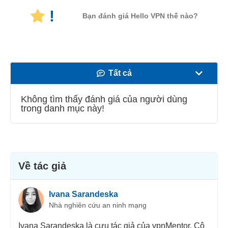
!
Bạn đánh giá Hello VPN thế nào?
Tất cả
Tốc độ
Không tìm thấy đánh giá của người dùng
trong danh mục này!
Phát trực tuyến
Bảo mật
Dịch vụ khách hàng
Về tác giả
Ivana Sarandeska
Nhà nghiên cứu an ninh mạng
Ivana Sarandeska là cựu tác giả của vpnMentor. Cô