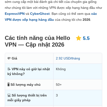
sớm cung cấp một bài đánh giá chi tiết của chuyên gia giống
Giá thành
1.3
như chúng tôi làm với những VPN được xếp hạng hàng đầu như
Độ tin cậy và Hỗ trợ
3.3
ExpressVPN
và
CyberGhost
. Bạn cũng có thể xem qua
các
VPN được xếp hạng hàng đầu
của chúng tôi cho
2026
.
Các tính năng của Hello
5.5
VPN — Cập nhật 2026
💸
Giá
2.92 USD/tháng
📝
VPN này có giữ lại nhật
Không
ký không?
🖥
Số lượng máy chủ
50+
💻
Số lượng thiết bị trên
3
mỗi giấy phép