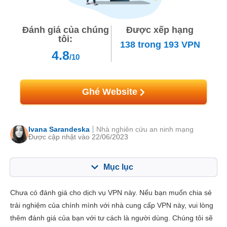
Đánh giá của chúng
Được xếp hạng
tôi:
138
trong
193
VPN
4.8
/10
Ghé Website
Ivana Sarandeska
Nhà nghiên cứu an ninh mạng
Được cập nhật vào 22/06/2023
Mục lục
Mục lục:
Điểm của chúng tôi:
Chưa có đánh giá cho dịch vụ VPN này. Nếu bạn muốn chia sẻ
Tính năng chính
5.5
trải nghiệm của chính mình với nhà cung cấp VPN này, vui lòng
thêm đánh giá của bạn với tư cách là người dùng. Chúng tôi sẽ
Cài đặt & Ứng dụng
5.3