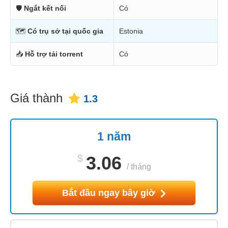
🛡
Ngắt kết nối
Có
🗺
Có trụ sở tại quốc gia
Estonia
📥
Hỗ trợ tải torrent
Có
Giá thành
1.3
1 năm
$
3.06
/
tháng
Bắt đầu ngay bây giờ