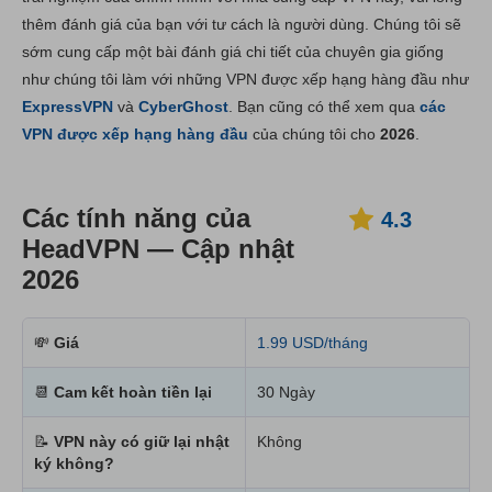
thêm đánh giá của bạn với tư cách là người dùng. Chúng tôi sẽ
Cài đặt & Ứng dụng
6.0
sớm cung cấp một bài đánh giá chi tiết của chuyên gia giống
Giá thành
8.0
như chúng tôi làm với những VPN được xếp hạng hàng đầu như
Độ tin cậy và Hỗ trợ
6.3
ExpressVPN
và
CyberGhost
. Bạn cũng có thể xem qua
các
VPN được xếp hạng hàng đầu
của chúng tôi cho
2026
.
Các tính năng của
4.3
HeadVPN — Cập nhật
2026
💸
Giá
1.99 USD/tháng
📆
Cam kết hoàn tiền lại
30 Ngày
📝
VPN này có giữ lại nhật
Không
ký không?