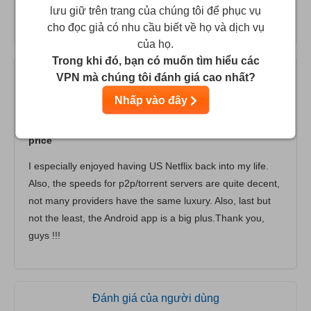
lưu giữ trên trang của chúng tôi để phục vụ
aware that they cannot be trusted.
cho đọc giả có nhu cầu biết về họ và dịch vụ
của họ.
Trong khi đó, bạn có muốn tìm hiểu các
VPN mà chúng tôi đánh giá cao nhất?
TW
10
/10
Nhấp vào đây
This is the best service ever at a very reasonable
price
I especially enjoyed having US Netflix back into my life.
Also, the speeds for p2p/torrent servers are quite decent,
not many providers have the same luxury. Also, last but
not the least, the Android app is a big plus.Thank you,
guys !!!
Đánh giá của người dùng