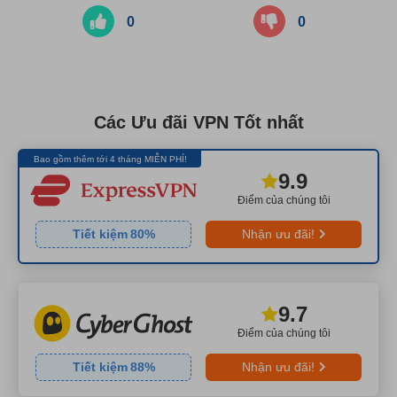
0
0
Các Ưu đãi VPN Tốt nhất
Bao gồm thêm tới 4 tháng MIỄN PHÍ!
9.9
Điểm của chúng tôi
Tiết kiệm
80
%
Nhận ưu đãi!
9.7
Điểm của chúng tôi
Tiết kiệm
88
%
Nhận ưu đãi!