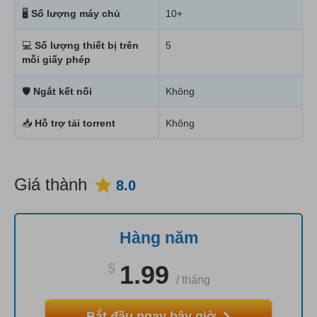
🖥
Số lượng máy chủ
10+
💻
Số lượng thiết bị trên
5
mỗi giấy phép
🛡
Ngắt kết nối
Không
📥
Hỗ trợ tải torrent
Không
Giá thành
8.0
Hàng năm
$
1.99
/
tháng
Bắt đầu ngay bây giờ