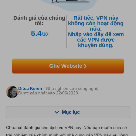
Đánh giá của chúng
Rất tiếc, VPN này
tôi:
không còn hoạt động
nữa.
5.4
Nhấp vào đây để xem
/10
các VPN được
khuyên dùng.
Ghé Website
Ditsa Keren
Nhà nghiên cứu công nghệ
Được cập nhật vào 22/06/2023
Mục lục
Mục lục:
Điểm của chúng tôi:
Chưa có đánh giá cho dịch vụ VPN này. Nếu bạn muốn chia sẻ
Tính năng chính
4.3
trải nghiệm của chính mình với nhà cung cấp VPN này, vui lòng