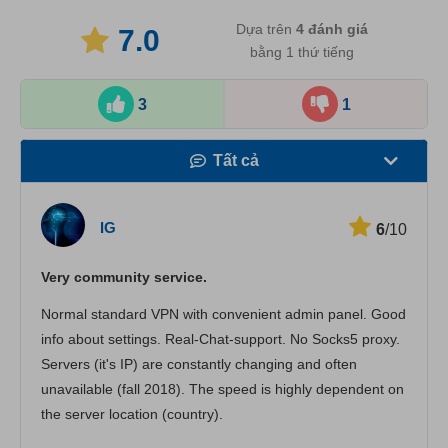
Dựa trên
4
đánh giá
7.0
bằng 1 thứ tiếng
3
1
Tất cả
Tốc độ
IG
6
/10
Phát trực tuyến
Very community service.
Bảo mật
Normal standard VPN with convenient admin panel. Good
Dịch vụ khách hàng
info about settings. Real-Chat-support. No Socks5 proxy.
Servers (it's IP) are constantly changing and often
unavailable (fall 2018). The speed is highly dependent on
the server location (country).