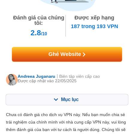
Đánh giá của chúng
Được xếp hạng
tôi:
187
trong
193
VPN
2.8
/10
Ghé Website
Andreea Juganaru
Biên tập viên cấp cao
Được cập nhật vào 22/05/2025
Mục lục
Mục lục:
Điểm của chúng tôi:
Chưa có đánh giá cho dịch vụ VPN này. Nếu bạn muốn chia sẻ
Tính năng chính
3.5
trải nghiệm của chính mình với nhà cung cấp VPN này, vui lòng
thêm đánh giá của bạn với tư cách là người dùng. Chúng tôi sẽ
Cài đặt & Ứng dụng
5.3