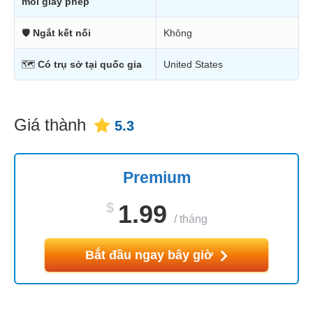
mỗi giấy phép
🛡
Ngắt kết nối
Không
🗺
Có trụ sở tại quốc gia
United States
Giá thành
5.3
Premium
$
1.99
/
tháng
Bắt đầu ngay bây giờ