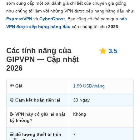
sớm cung cấp một bài đánh giá chi tiết của chuyên gia giống
Giá thành
5.3
như chúng tôi làm với những VPN được xếp hạng hàng đầu như
Độ tin cậy và Hỗ trợ
3.3
ExpressVPN
và
CyberGhost
. Bạn cũng có thể xem qua
các
VPN được xếp hạng hàng đầu
của chúng tôi cho
2026
.
Các tính năng của
3.5
GIPVPN — Cập nhật
2026
💸
Giá
1.99 USD/tháng
📆
Cam kết hoàn tiền lại
30 Ngày
📝
VPN này có giữ lại nhật
Không
ký không?
💻
Số lượng thiết bị trên
7