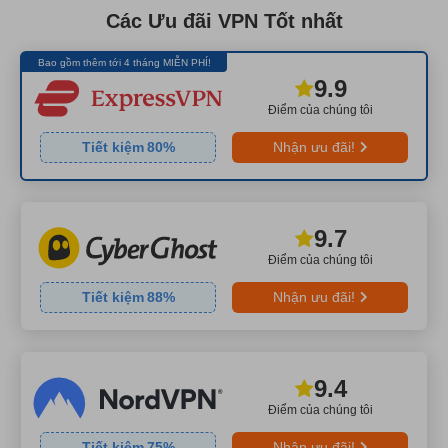
Các Ưu đãi VPN Tốt nhất
Bao gồm thêm tới 4 tháng MIỄN PHÍ!
9.9
Điểm của chúng tôi
Tiết kiệm
80
%
Nhận ưu đãi!
9.7
Điểm của chúng tôi
Tiết kiệm
88
%
Nhận ưu đãi!
9.4
Điểm của chúng tôi
Tiết kiệm
75
%
Nhận ưu đãi!