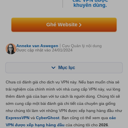
các VPN được
khuyên dùng.
Ghé Website
Anneke van Aswegen
Cựu Quản lý nội dung
Được cập nhật vào 24/01/2024
Mục lục
Mục lục:
Điểm của chúng tôi:
Chưa có đánh giá cho dịch vụ VPN này. Nếu bạn muốn chia sẻ
Tính năng chính
5.0
trải nghiệm của chính mình với nhà cung cấp VPN này, vui lòng
thêm đánh giá của bạn với tư cách là người dùng. Chúng tôi sẽ
Cài đặt & Ứng dụng
4.0
sớm cung cấp một bài đánh giá chi tiết của chuyên gia giống
Giá thành
2.0
như chúng tôi làm với những VPN được xếp hạng hàng đầu như
Độ tin cậy và Hỗ trợ
4.0
ExpressVPN
và
CyberGhost
. Bạn cũng có thể xem qua
các
VPN được xếp hạng hàng đầu
của chúng tôi cho
2026
.