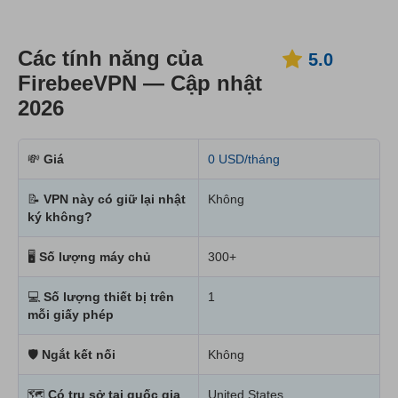
Các tính năng của
5.0
FirebeeVPN — Cập nhật
2026
💸
Giá
0 USD/tháng
📝
VPN này có giữ lại nhật
Không
ký không?
🖥
Số lượng máy chủ
300+
💻
Số lượng thiết bị trên
1
mỗi giấy phép
🛡
Ngắt kết nối
Không
🗺
Có trụ sở tại quốc gia
United States