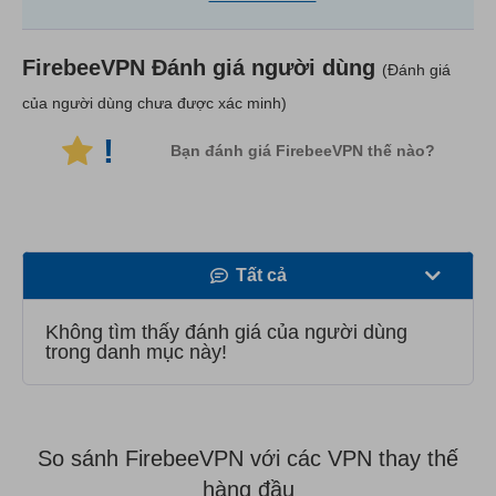
FirebeeVPN
Đánh giá người dùng
(Đánh giá
của người dùng chưa được xác minh)
!
Bạn đánh giá FirebeeVPN thế nào?
Tất cả
Tốc độ
Không tìm thấy đánh giá của người dùng
trong danh mục này!
Phát trực tuyến
Bảo mật
So sánh FirebeeVPN với các VPN thay thế
Dịch vụ khách hàng
hàng đầu