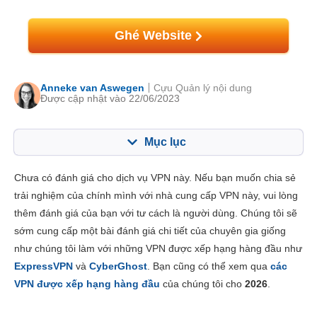
Ghé Website
Anneke van Aswegen
Cựu Quản lý nội dung
Được cập nhật vào 22/06/2023
Mục lục
Mục lục:
Điểm của chúng tôi:
Chưa có đánh giá cho dịch vụ VPN này. Nếu bạn muốn chia sẻ
Tính năng chính
4.5
trải nghiệm của chính mình với nhà cung cấp VPN này, vui lòng
thêm đánh giá của bạn với tư cách là người dùng. Chúng tôi sẽ
Cài đặt & Ứng dụng
5.3
sớm cung cấp một bài đánh giá chi tiết của chuyên gia giống
Giá thành
6.0
như chúng tôi làm với những VPN được xếp hạng hàng đầu như
Độ tin cậy và Hỗ trợ
3.3
ExpressVPN
và
CyberGhost
. Bạn cũng có thể xem qua
các
VPN được xếp hạng hàng đầu
của chúng tôi cho
2026
.