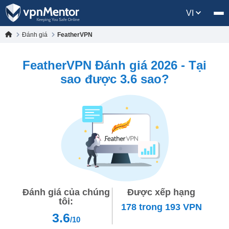
VI
Đánh giá
FeatherVPN
FeatherVPN Đánh giá 2026 - Tại
sao được 3.6 sao?
Đánh giá của chúng
Được xếp hạng
tôi:
178
trong
193
VPN
3.6
/10