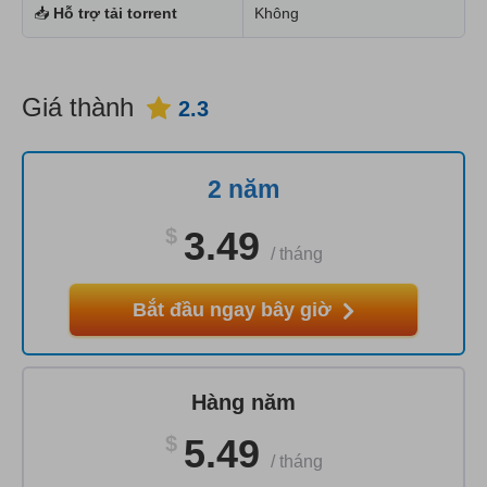
📥
Hỗ trợ tải torrent
Không
Giá thành
2.3
2 năm
$
3.49
/
tháng
Bắt đầu ngay bây giờ
Hàng năm
$
5.49
/
tháng