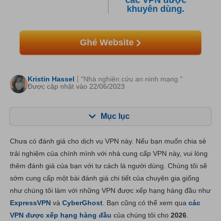
các VPN được
khuyên dùng.
Ghé Website
Kristin Hassel
"Nhà nghiên cứu an ninh mạng "
Được cập nhật vào 22/06/2023
Mục lục
Mục lục:
Điểm của chúng tôi:
Chưa có đánh giá cho dịch vụ VPN này. Nếu bạn muốn chia sẻ
Tính năng chính
6.5
trải nghiệm của chính mình với nhà cung cấp VPN này, vui lòng
thêm đánh giá của bạn với tư cách là người dùng. Chúng tôi sẽ
Cài đặt & Ứng dụng
6.3
sớm cung cấp một bài đánh giá chi tiết của chuyên gia giống
Giá thành
2.3
như chúng tôi làm với những VPN được xếp hạng hàng đầu như
Độ tin cậy và Hỗ trợ
4.3
ExpressVPN
và
CyberGhost
. Bạn cũng có thể xem qua
các
VPN được xếp hạng hàng đầu
của chúng tôi cho
2026
.