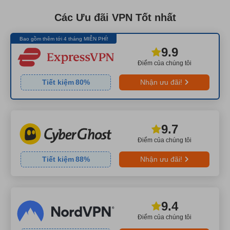
Các Ưu đãi VPN Tốt nhất
Bao gồm thêm tới 4 tháng MIỄN PHÍ!
9.9
Điểm của chúng tôi
Tiết kiệm
80
%
Nhận ưu đãi!
9.7
Điểm của chúng tôi
Tiết kiệm
88
%
Nhận ưu đãi!
9.4
Điểm của chúng tôi