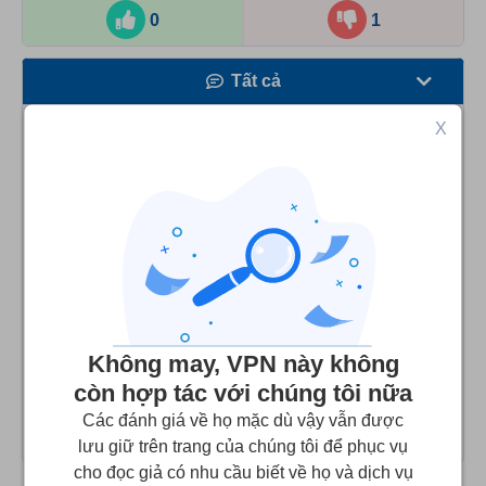
0
1
Tất cả
Tốc độ
X
Juanan
2
/10
Phát trực tuyến
Funcionó el primer día, me han cancelado el acceso
Bảo mật
no se muy bien por que y el servicio técnico no
contesta
Dịch vụ khách hàng
Contrato, configuro, comienzo a funcionar, hasta que
deja de hacerlo, la cuenta sin acceso y el servicio técnico
sin respuesta. Prueba de un mes fallida, bueno para eso
Không may, VPN này không
están, llevo 5 días a la espera, pero vamos que si esos
còn hợp tác với chúng tôi nữa
son los tiempos me da que no continuo
Các đánh giá về họ mặc dù vậy vẫn được
lưu giữ trên trang của chúng tôi để phục vụ
cho đọc giả có nhu cầu biết về họ và dịch vụ