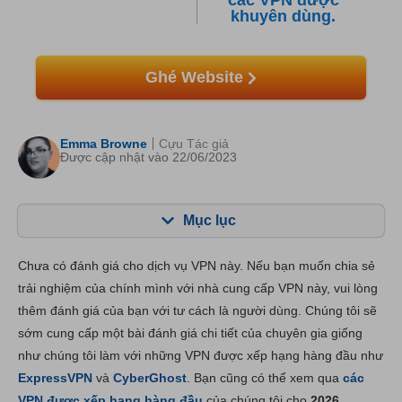
các VPN được
khuyên dùng.
Ghé Website
Emma Browne
Cựu Tác giả
Được cập nhật vào 22/06/2023
Mục lục
Mục lục:
Điểm của chúng tôi:
Chưa có đánh giá cho dịch vụ VPN này. Nếu bạn muốn chia sẻ
Tính năng chính
8.0
trải nghiệm của chính mình với nhà cung cấp VPN này, vui lòng
thêm đánh giá của bạn với tư cách là người dùng. Chúng tôi sẽ
Cài đặt & Ứng dụng
8.4
sớm cung cấp một bài đánh giá chi tiết của chuyên gia giống
Giá thành
7.3
như chúng tôi làm với những VPN được xếp hạng hàng đầu như
Độ tin cậy và Hỗ trợ
8.4
ExpressVPN
và
CyberGhost
. Bạn cũng có thể xem qua
các
VPN được xếp hạng hàng đầu
của chúng tôi cho
2026
.