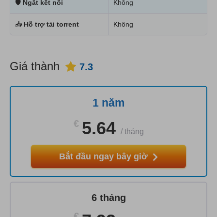
🛡
Ngắt kết nối
Không
📥
Hỗ trợ tải torrent
Không
Giá thành
7.3
1 năm
€
5.64
/
tháng
Bắt đầu ngay bây giờ
6 tháng
€