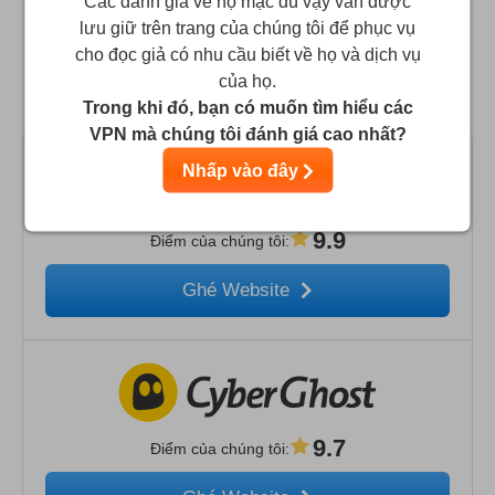
Các đánh giá về họ mặc dù vậy vẫn được
lưu giữ trên trang của chúng tôi để phục vụ
cho đọc giả có nhu cầu biết về họ và dịch vụ
So sánh CyberSilent với các VPN thay thế
của họ.
hàng đầu
Trong khi đó, bạn có muốn tìm hiểu các
VPN mà chúng tôi đánh giá cao nhất?
Nhấp vào đây
9.9
Điểm của chúng tôi
:
Ghé Website
9.7
Điểm của chúng tôi
: