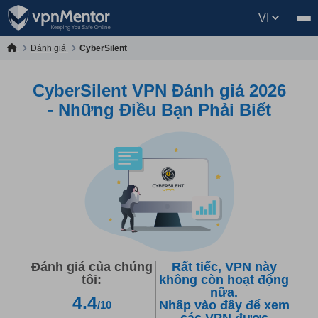
VI
Đánh giá
CyberSilent
CyberSilent VPN Đánh giá 2026
- Những Điều Bạn Phải Biết
Đánh giá của chúng
Rất tiếc, VPN này
tôi:
không còn hoạt động
nữa.
4.4
Nhấp vào đây để xem
/10