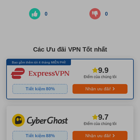
0
0
Các Ưu đãi VPN Tốt nhất
Bao gồm thêm tới 4 tháng MIỄN PHÍ!
9.9
Điểm của chúng tôi
Tiết kiệm
80
%
Nhận ưu đãi!
9.7
Điểm của chúng tôi
Tiết kiệm
88
%
Nhận ưu đãi!