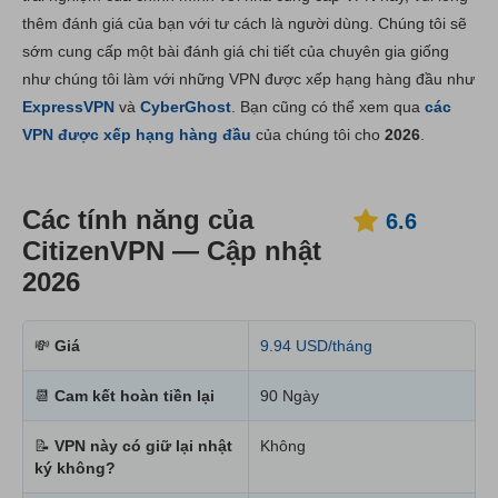
thêm đánh giá của bạn với tư cách là người dùng. Chúng tôi sẽ
Cài đặt & Ứng dụng
6.8
sớm cung cấp một bài đánh giá chi tiết của chuyên gia giống
Giá thành
6.7
như chúng tôi làm với những VPN được xếp hạng hàng đầu như
Độ tin cậy và Hỗ trợ
6.6
ExpressVPN
và
CyberGhost
. Bạn cũng có thể xem qua
các
VPN được xếp hạng hàng đầu
của chúng tôi cho
2026
.
Các tính năng của
6.6
CitizenVPN — Cập nhật
2026
💸
Giá
9.94 USD/tháng
📆
Cam kết hoàn tiền lại
90 Ngày
📝
VPN này có giữ lại nhật
Không
ký không?