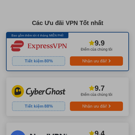
Các Ưu đãi VPN Tốt nhất
Bao gồm thêm tới 4 tháng MIỄN PHÍ!
9.9
Điểm của chúng tôi
Tiết kiệm
80
%
Nhận ưu đãi!
9.7
Điểm của chúng tôi
Tiết kiệm
88
%
Nhận ưu đãi!
9.4