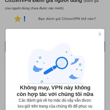
CitizenVPN
Đánh giá người dùng
(Đánh giá
của người dùng chưa được xác minh)
!
Bạn đánh giá CitizenVPN thế nào?
X
Tất cả
Tốc độ
Không tìm thấy đánh giá của người dùng
trong danh mục này!
Phát trực tuyến
Bảo mật
So sánh CitizenVPN với các VPN thay thế
Không may, VPN này không
Dịch vụ khách hàng
còn hợp tác với chúng tôi nữa
hàng đầu
Các đánh giá về họ mặc dù vậy vẫn được
lưu giữ trên trang của chúng tôi để phục vụ