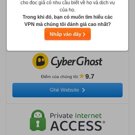
cho đọc giả có nhu cầu biết về họ và dịch vụ
của họ.
Trong khi đó, bạn có muốn tìm hiểu các
9.9
Điểm của chúng tôi
:
VPN mà chúng tôi đánh giá cao nhất?
Ghé Website
Nhấp vào đây
9.7
Điểm của chúng tôi
:
Ghé Website