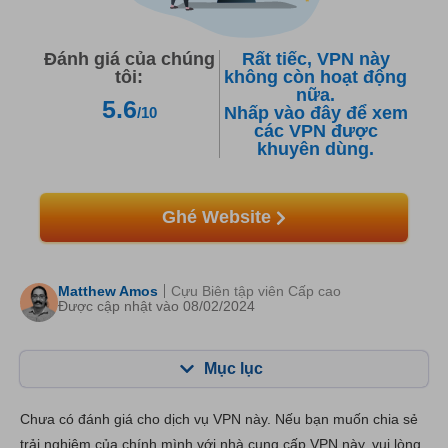
Đánh giá của chúng
Rất tiếc, VPN này
tôi:
không còn hoạt động
nữa.
5.6
Nhấp vào đây để xem
/10
các VPN được
khuyên dùng.
Ghé Website
Matthew Amos
Cựu Biên tập viên Cấp cao
Được cập nhật vào 08/02/2024
Mục lục
Mục lục:
Điểm của chúng tôi:
Chưa có đánh giá cho dịch vụ VPN này. Nếu bạn muốn chia sẻ
Tính năng chính
6.6
trải nghiệm của chính mình với nhà cung cấp VPN này, vui lòng