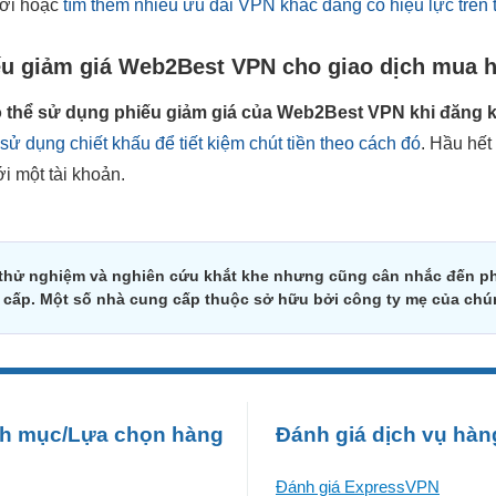
 mới hoặc
tìm thêm nhiều ưu đãi VPN khác đang có hiệu lực trên 
ếu giảm giá Web2Best VPN cho giao dịch mua h
ó thể sử dụng phiếu giảm giá của Web2Best VPN khi đăng k
sử dụng chiết khấu để tiết kiệm chút tiền theo cách đó
. Hầu hế
ới một tài khoản.
 thử nghiệm và nghiên cứu khắt khe nhưng cũng cân nhắc đến ph
g cấp. Một số nhà cung cấp thuộc sở hữu bởi công ty mẹ của chú
h mục/Lựa chọn hàng
Đánh giá dịch vụ hàn
Đánh giá ExpressVPN