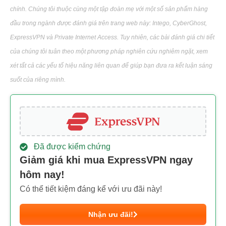
chính. Chúng tôi thuộc cùng một tập đoàn mẹ với một số sản phẩm hàng
đầu trong ngành được đánh giá trên trang web này: Intego, CyberGhost,
ExpressVPN và Private Internet Access. Tuy nhiên, các bài đánh giá chi tiết
của chúng tôi tuân theo một phương pháp nghiên cứu nghiêm ngặt, xem
xét tất cả các yếu tố hiệu năng liên quan để giúp bạn đưa ra kết luận sáng
suốt của riêng mình.
Đã được kiểm chứng
Giảm giá khi mua ExpressVPN ngay
hôm nay!
Có thể tiết kiệm đáng kể với ưu đãi này!
Nhận ưu đãi!