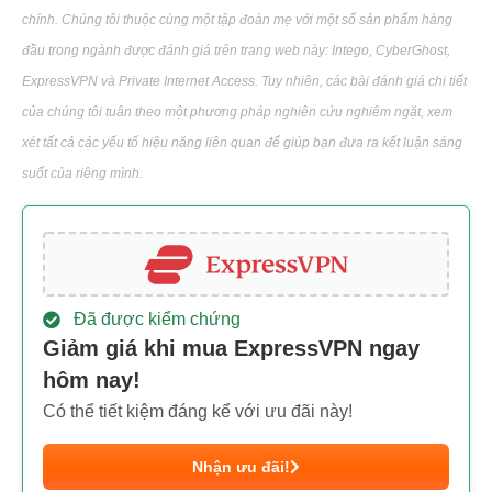
chính. Chúng tôi thuộc cùng một tập đoàn mẹ với một số sản phẩm hàng
đầu trong ngành được đánh giá trên trang web này: Intego, CyberGhost,
ExpressVPN và Private Internet Access. Tuy nhiên, các bài đánh giá chi tiết
của chúng tôi tuân theo một phương pháp nghiên cứu nghiêm ngặt, xem
xét tất cả các yếu tố hiệu năng liên quan để giúp bạn đưa ra kết luận sáng
suốt của riêng mình.
Đã được kiểm chứng
Giảm giá khi mua ExpressVPN ngay
hôm nay!
Có thể tiết kiệm đáng kể với ưu đãi này!
Nhận ưu đãi!