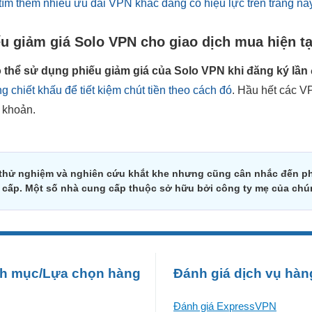
tìm thêm nhiều ưu đãi VPN khác đang có hiệu lực trên trang này
ếu giảm giá Solo VPN cho giao dịch mua hiện t
ó thể sử dụng phiếu giảm giá của Solo VPN khi đăng ký lần
g chiết khấu để tiết kiệm chút tiền theo cách đó
. Hầu hết các 
i khoản.
 thử nghiệm và nghiên cứu khắt khe nhưng cũng cân nhắc đến ph
g cấp. Một số nhà cung cấp thuộc sở hữu bởi công ty mẹ của chú
h mục/Lựa chọn hàng
Đánh giá dịch vụ hàn
Đánh giá ExpressVPN