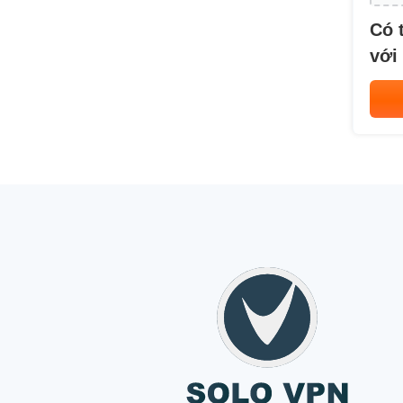
Có 
với