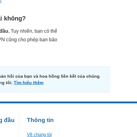
.
ại không?
 đầu.
Tuy nhiên, bạn có thể
VPN cũng cho phép bạn bảo
ản hồi của bạn và hoa hồng liên kết của chúng
ng tôi.
Tìm hiểu thêm
g đầu
Thông tin
Về chúng tôi