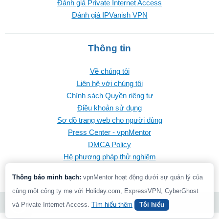
Đánh giá Private Internet Access
Đánh giá IPVanish VPN
Thông tin
Về chúng tôi
Liên hệ với chúng tôi
Chính sách Quyền riêng tư
Điều khoản sử dụng
Sơ đồ trang web cho người dùng
Press Center - vpnMentor
DMCA Policy
Hệ phương pháp thử nghiệm
Thông báo minh bạch:
vpnMentor hoạt động dưới sự quản lý của
cùng một công ty mẹ với Holiday.com, ExpressVPN, CyberGhost
© 2026 vpnMentor | Bảo lưu Mọi Quyền
và Private Internet Access.
Tìm hiểu thêm
Tôi hiểu