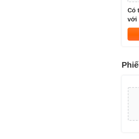
Có 
với
Phiế