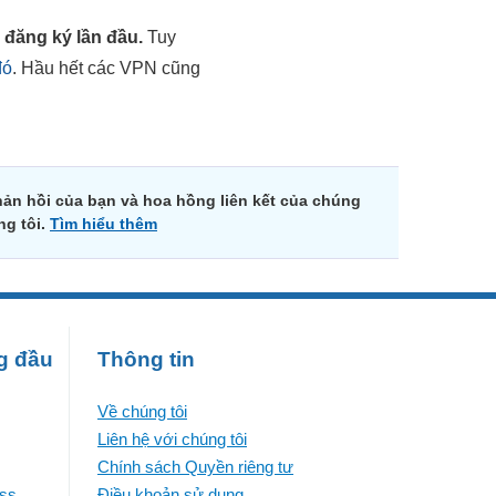
 đăng ký lần đầu.
Tuy
đó
. Hầu hết các VPN cũng
ản hồi của bạn và hoa hồng liên kết của chúng
ng tôi.
Tìm hiểu thêm
g đầu
Thông tin
Về chúng tôi
Liên hệ với chúng tôi
Chính sách Quyền riêng tư
ess
Điều khoản sử dụng