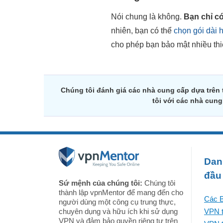
Nói chung là không.
Bạn chỉ c
nhiên, bạn có thể
chọn gói dài h
cho phép bạn bảo mật nhiều thiế
Chúng tôi đánh giá các nhà cung cấp dựa trên
tôi với các nhà cun
Dan
đầu
Sứ mệnh của chúng tôi:
Chúng tôi
thành lập vpnMentor để mang đến cho
Các B
người dùng một công cụ trung thực,
chuyên dụng và hữu ích khi sử dụng
VPN t
VPN và đảm bảo quyền riêng tư trên