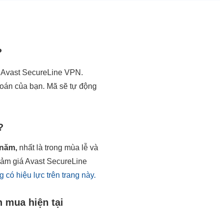
?
 Avast SecureLine VPN.
toán của bạn. Mã sẽ tự động
?
 năm,
nhất là trong mùa lễ và
iảm giá Avast SecureLine
có hiệu lực trên trang này.
h mua hiện tại