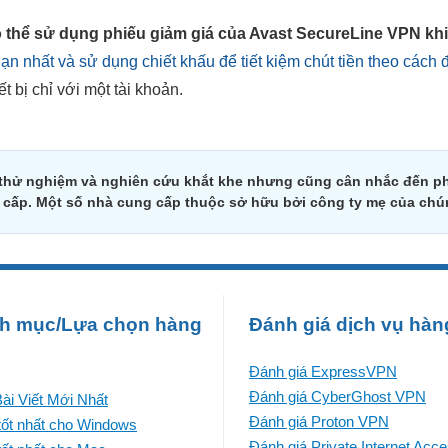
ó thể sử dụng phiếu giảm giá của Avast SecureLine VPN khi
ạn nhất và sử dụng chiết khấu để tiết kiệm chút tiền theo cách 
t bị chỉ với một tài khoản.
 thử nghiệm và nghiên cứu khắt khe nhưng cũng cân nhắc đến ph
g cấp. Một số nhà cung cấp thuộc sở hữu bởi công ty mẹ của chú
h mục/Lựa chọn hàng
Đánh giá dịch vụ hàn
Đánh giá ExpressVPN
Đánh giá CyberGhost VPN
ài Viết Mới Nhất
Đánh giá Proton VPN
ốt nhất cho Windows
Đánh giá Private Internet Acc