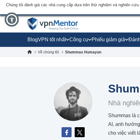
Chúng tôi đánh giá các nhà cung cấp dựa trên thử nghiệm và nghiên cứu
Blog
VPN tốt nhất
Công cụ
Phiếu giảm giá
Đánh
Về chúng tôi
Shummas Humayun
Shum
Nhà nghiê
Shummas là cự
AI, anh hướng
cho việc viết l