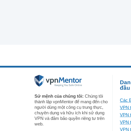
Dan
đầu
Sứ mệnh của chúng tôi:
Chúng tôi
Các B
thành lập vpnMentor để mang đến cho
người dùng một công cụ trung thực,
VPN t
chuyên dụng và hữu ích khi sử dụng
VPN t
VPN và đảm bảo quyền riêng tư trên
VPN t
web.
VPN t