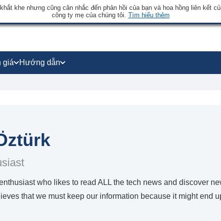
 khắt khe nhưng cũng cân nhắc đến phản hồi của bạn và hoa hồng liên kết củ
công ty mẹ của chúng tôi.
Tìm hiểu thêm
 giá
Hướng dẫn
Öztürk
siast
 enthusiast who likes to read ALL the tech news and discover n
ieves that we must keep our information because it might end u